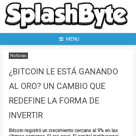
Skip
to
content
MENU
Noticias
¿BITCOIN LE ESTÁ GANANDO
AL ORO? UN CAMBIO QUE
REDEFINE LA FORMA DE
INVERTIR
Bitcoin registró un crecimiento cercano al 9% en las