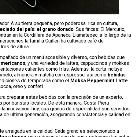
or. A su tierra pequeña, pero poderosa, rica en cultura,
ciado del país: el grano dorado
. Sus fincas: El Mercurio,
ntran en la Cordillera de Apaneca-Llamatepec, a lo largo de la
eraciones la familia Guillen ha cultivado café de
ros de altura.
compañado de un menú accesible y diverso, con bebidas que
 americanos
, y una variedad de lattes, cappuccinos y mokkas
sentaciones calientes como frías. Además, la carta incluye
aramelo, almendra y matcha con espresso, así como
bebidas
e y ediciones de temporada como el
Mokka Peppermint Latte
.
ocoa, oreo y confeti.
ara preparar estas bebidas con la precisión de un experto,
s por baristas locales. De esta manera, Costa Piera
 la innovación: hoy, sus granos de especialidad son servidos
 de última generación, asegurando consistencia y calidad en
e arraigada en la calidad. Cada grano es seleccionado a
les y honey
, que reducen el uso de agua, potencian las notas