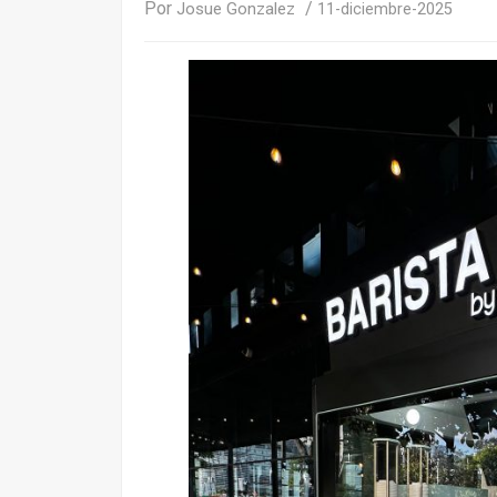
Por
/
Josue Gonzalez
11-diciembre-2025