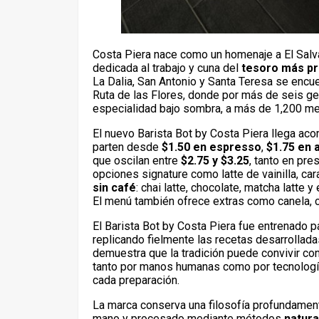
Costa Piera nace como un homenaje a El Salvad
dedicada al trabajo y cuna del
tesoro más pre
La Dalia, San Antonio y Santa Teresa se encue
Ruta de las Flores, donde por más de seis gen
especialidad bajo sombra, a más de 1,200 met
El nuevo Barista Bot by Costa Piera llega a
parten desde
$1.50 en espresso
,
$1.75 en
que oscilan entre
$2.75 y $3.25
, tanto en pre
opciones signature como latte de vainilla, c
sin café
: chai latte, chocolate, matcha latt
El menú también ofrece extras como canela, c
El Barista Bot by Costa Piera fue entrenado p
replicando fielmente las recetas desarrollada
demuestra que la tradición puede convivir con
tanto por manos humanas como por tecnología
cada preparación.
La marca conserva una filosofía profundament
mano y procesado mediante métodos
natura