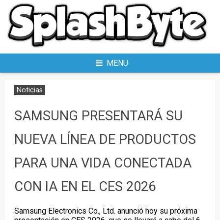
Skip
to
content
MENU
Noticias
SAMSUNG PRESENTARÁ SU
NUEVA LÍNEA DE PRODUCTOS
PARA UNA VIDA CONECTADA
CON IA EN EL CES 2026
Samsung Electronics Co., Ltd. anunció hoy su próxima