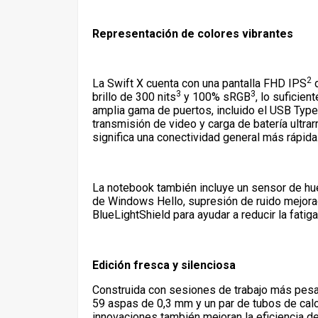
Representación de colores vibrantes
2
La Swift X cuenta con una pantalla FHD IPS
d
3
3
brillo de 300 nits
y 100% sRGB
, lo suficie
amplia gama de puertos, incluido el USB Type
transmisión de video y carga de batería ultrar
significa una conectividad general más rápida
La notebook también incluye un sensor de hue
de Windows Hello, supresión de ruido mejora
BlueLightShield para ayudar a reducir la fatig
Edición fresca y silenciosa
Construida con sesiones de trabajo más pesa
59 aspas de 0,3 mm y un par de tubos de calor
innovaciones también mejoran la eficiencia d