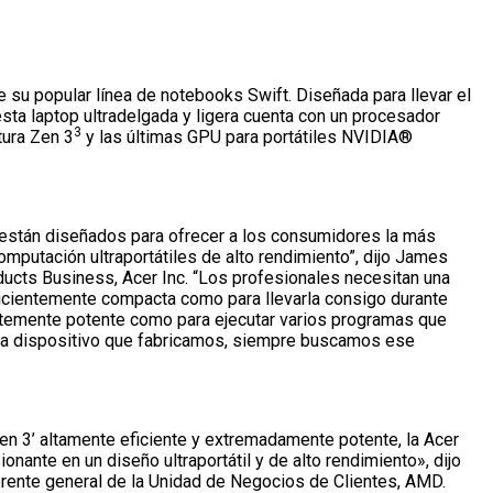
 su popular línea de notebooks Swift. Diseñada para llevar el
, esta laptop ultradelgada y ligera cuenta con un procesador
3
tura Zen 3
y las últimas GPU para portátiles NVIDIA®
stán diseñados para ofrecer a los consumidores la más
mputación ultraportátiles de alto rendimiento”, dijo James
ucts Business, Acer Inc. “Los profesionales necesitan una
ficientemente compacta como para llevarla consigo durante
entemente potente como para ejecutar varios programas que
a dispositivo que fabricamos, siempre buscamos ese
Zen 3’ altamente eficiente y extremadamente potente, la Acer
onante en un diseño ultraportátil y de alto rendimiento», dijo
erente general de la Unidad de Negocios de Clientes, AMD.