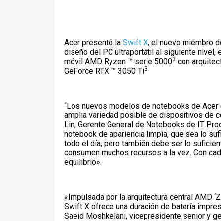
Acer presentó la
Swift X
, el nuevo miembro de
diseño del PC ultraportátil al siguiente nivel
3
móvil AMD Ryzen ™ serie 5000
con arquitec
3
GeForce RTX ™ 3050 Ti
“Los nuevos modelos de notebooks de Acer e
amplia variedad posible de dispositivos de co
Lin, Gerente General de Notebooks de IT Prod
notebook de apariencia limpia, que sea lo su
todo el día, pero también debe ser lo sufici
consumen muchos recursos a la vez. Con cad
equilibrio».
«Impulsada por la arquitectura central AMD ‘
Swift X ofrece una duración de batería impresi
Saeid Moshkelani, vicepresidente senior y g