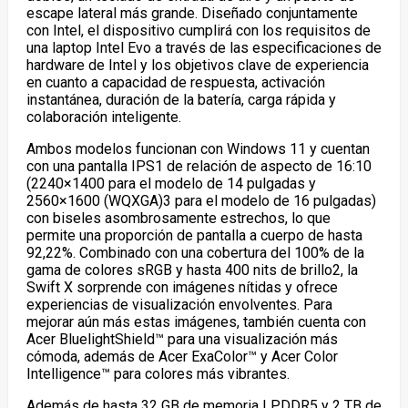
escape lateral más grande. Diseñado conjuntamente
con Intel, el dispositivo cumplirá con los requisitos de
una laptop Intel Evo a través de las especificaciones de
hardware de Intel y los objetivos clave de experiencia
en cuanto a capacidad de respuesta, activación
instantánea, duración de la batería, carga rápida y
colaboración inteligente.
Ambos modelos funcionan con Windows 11 y cuentan
con una pantalla IPS
1
de relación de aspecto de 16:10
(2240×1400 para el modelo de 14 pulgadas y
2560×1600 (WQXGA)
3
para el modelo de 16 pulgadas)
con biseles asombrosamente estrechos, lo que
permite una proporción de pantalla a cuerpo de hasta
92,22%. Combinado con una cobertura del 100% de la
gama de colores sRGB y hasta 400 nits de brillo
2
, la
Swift X sorprende con imágenes nítidas y ofrece
experiencias de visualización envolventes. Para
mejorar aún más estas imágenes, también cuenta con
Acer BluelightShield™ para una visualización más
cómoda, además de Acer ExaColor™ y Acer Color
Intelligence™ para colores más vibrantes.
Además de hasta 32 GB de memoria LPDDR5 y 2 TB de