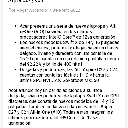
Aspire C27 y C24
Por
/
Roger Ascencio
04-enero-2022
Acer presenta una serie de nuevas laptops y All-
in-One (AIO) basadas en los últimos
procesadores Intel® Core™ de 12
va
generación
Los nuevos modelos Swift X de 14 y 16 pulgadas
unen eficiencia, potencia y elegancia en un chasis
delgado, liviano y duradero con una pantalla de
16:10 que cuenta con una relación pantalla-cuerpo
del 92.22% y brillo de 400 nits
1
Delgadas y poderosas, las AIO Aspire C27 y C24
cuentan con pantallas táctiles FHD y hasta la
última GPU NVIDIA® GeForce® MX550
Acer anunció hoy un par de adiciones a su línea
delgada, liviana y poderosa de laptops Swift X con GPU
discretas, que consta de nuevos modelos de 14 y 16
pulgadas. También se lanzaron las nuevas PC Aspire
C27 y C24 All-in-One (AIO). Todas estas integran los
últimos procesadores Intel® Core™ de 12
va
generación.