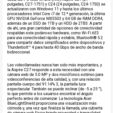
pulgadas, C27-1751) y C24 (24 pulgadas, C24-1750) se
actualizaron con Windows 11 y hasta los últimos
procesadores Intel Core i7 de 12.ª generación, la última
GPU NVIDIA GeForce MX550
3
y 64 GB de RAM DDR4,
además de un SSD de 1TB y un HDD de 2TB
3
. A partir
de ahí, una gran cantidad de opciones de conectividad
respaldan este poderoso hardware, como Wi-Fi 6E
3
para una conectividad rápida y estable, Bluetooth® 5.2
para compartir datos simplificados entre dispositivos y
Thunderbolt™ 4 para hasta 40 Gbps de ancho de banda
bidireccional.
Las videollamadas nunca han sido más importantes, y
la Aspire C27 responde a esta necesidad con una
cámara web de 5.0 MP y dos micrófonos estéreo para
videoconferencias de alta calidad, y, con una relación
pantalla-cuerpo del 91.14%
3
, la pantalla luce
espectacular. También se puede inclinar (de -5 a 25 °),
lo que permite a los usuarios encontrar el ángulo
perfecto antes de comenzar. La tecnología Acer
BlueLightShield proporciona una visualización más
cómoda y, una vez que finaliza la llamada, una cubierta
de cámara web física brinda privacidad y tranquilidad.