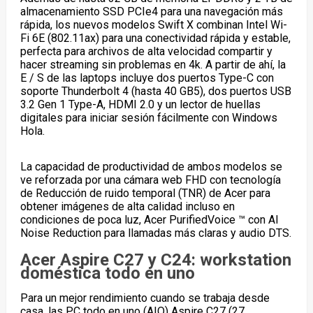
almacenamiento SSD PCIe
4
para una navegación más
rápida, los nuevos modelos Swift X combinan Intel Wi-
Fi 6E (802.11ax) para una conectividad rápida y estable,
perfecta para archivos de alta velocidad compartir y
hacer streaming sin problemas en 4k. A partir de ahí, la
E / S de las laptops incluye dos puertos Type-C con
soporte Thunderbolt 4 (hasta 40 GB
5
), dos puertos USB
3.2 Gen 1 Type-A, HDMI 2.0 y un lector de huellas
digitales para iniciar sesión fácilmente con Windows
Hola.
La capacidad de productividad de ambos modelos se
ve reforzada por una cámara web FHD con tecnología
de Reducción de ruido temporal (TNR) de Acer para
obtener imágenes de alta calidad incluso en
condiciones de poca luz, Acer PurifiedVoice ™ con AI
Noise Reduction para llamadas más claras y audio DTS.
Acer Aspire C27 y C24: workstation
doméstica todo en uno
Para un mejor rendimiento cuando se trabaja desde
casa, las PC todo en uno (AIO) Aspire C27 (27