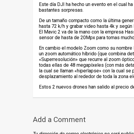
Este día DJI ha hecho un evento en el cual h
bastantes sorpresas.
De un tamaño compacto como la última gener
hasta 72 k/h y grabar video hasta 4k y según 
El Mavic 2 va de la mano con la empresa Hass
sensor de hasta de 20Mpx para tomas mucho
En cambio el modelo Zoom como su nombre l
un zoom automático híbrido (que combina dete
«Superresolución» que recurre al zoom óptico
todas ellas de 48 megapíxeles (con más deta
la cual se llaman «hiperlapse» con la cual se
desplazamiento al rededor de toda la zona el
Estos 2 nuevos drones han salido al precio 
Add a Comment
Tu dirección de correo electrónico no será publi