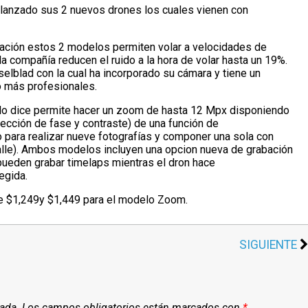
a lanzado sus 2 nuevos drones los cuales vienen con
ación estos 2 modelos permiten volar a velocidades de
la compañía reducen el ruido a la hora de volar hasta un 19%.
elblad con la cual ha incorporado su cámara y tiene un
 más profesionales.
o dice permite hacer un zoom de hasta 12 Mpx disponiendo
cción de fase y contraste) de una función de
 para realizar nueve fotografías y componer una sola con
lle). Ambos modelos incluyen una opcion nueva de grabación
 pueden grabar timelaps mientras el dron hace
egida.
de $1,249y $1,449 para el modelo Zoom.
SIGUIENTE
cada.
Los campos obligatorios están marcados con
*